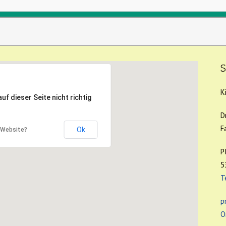
S
K
f dieser Seite nicht richtig
D
F
Ok
r Website?
P
5
T
p
O