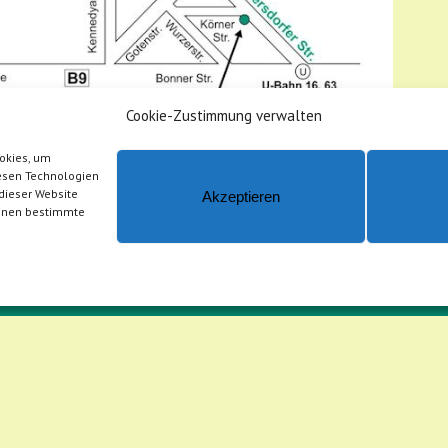
Cookie-Zustimmung verwalten
ookies, um
iesen Technologien
dieser Website
Akzeptieren
önnen bestimmte
ÖFFNUNGSZEITEN
Montag u. Dienstag
8:30-12:00 u. 13:30-18:00
Mittwoch u. Donnerstag
8:30-12:00 u. 13:30-17:15
Jeden 2. Samstag 9:00-12:00