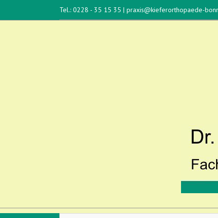
Tel.: 0228 - 35 15 35
|
praxis@kieferorthopaede-bon