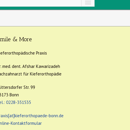
mile & More
ieferorthopädische Praxis
r. med. dent. Afshar Kawarizadeh
achzahnarzt für Kieferorthopädie
littersdorfer Str. 99
3173 Bonn
el.: 0228-351535
raxis[at]kieferorthopaede-bonn.de
nline-Kontaktformular