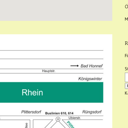
Ö
M
R
F
S
K