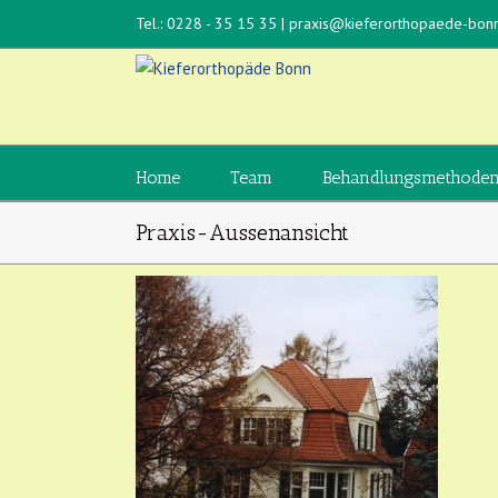
Tel.: 0228 - 35 15 35
|
praxis@kieferorthopaede-bon
Home
Team
Behandlungsmethode
Praxis-Aussenansicht